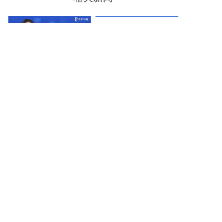
开年第一讲：2022学习RPA
云扩RPA研习社 ｜一分钟快
从【云扩RPA研习社】开始
速获取结构化数据
查看详情
查看详情
了解更多