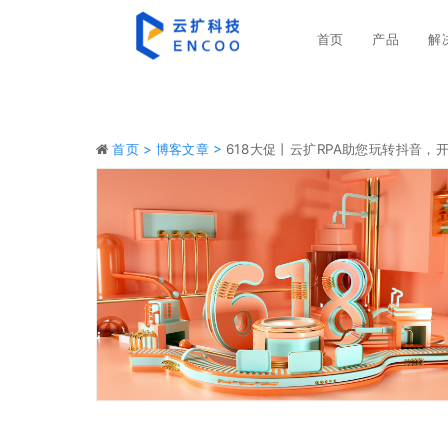
首页
产品
解
首页 >
博客文章 >
618大促丨云扩RPA助您玩转抖音，