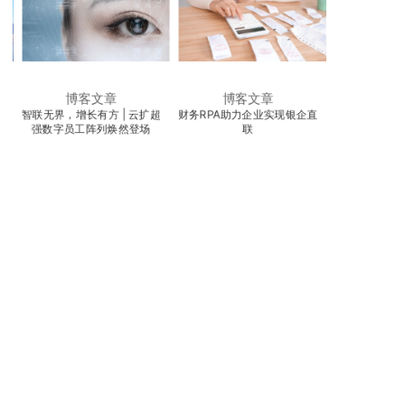
博客文章
博客文章
科
智联无界，增长有方 | 云扩超
财务RPA助力企业实现银企直
电商RPA助力
地
强数字员工阵列焕然登场
联
即刻采用云扩RPA，开启超自动化之旅
简单 · 智能，成就非凡
您的姓名
您的电话
企业名称