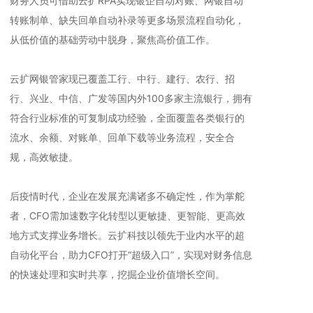
财务人员可借助云扩RPA实现银企自动对账、网银自动
转账制单、缺失回单自动补录等更多场景流程自动化，
从低价值的基础劳动中脱身，聚焦高价值工作。
云扩网银管家现已覆盖工行、中行、建行、农行、招
行、兴业、中信、广发等国内外100多家主流银行，拥有
符合行业标准的可复制成功经验，全面覆盖各类银行的
流水、余额、对账单、回单下载等业务流程，安全合
规，高效敏捷。
后疫情时代，企业在发展充满诸多不确定性，作为掌舵
者，CFO需加速数字化转型以更敏捷、更智能、更高效
地方式支撑业务增长。云扩科技以领先于业内水平的超
自动化平台，助力CFO打开“超级入口”，实现对财务信息
的快速处理和实时共享，挖掘企业价值增长空间。