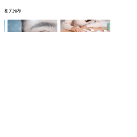
相关推荐
博客文章
博客文章
科
智联无界，增长有方 | 云扩超
财务RPA助力企业实现银企直
电商RPA助力
地
强数字员工阵列焕然登场
联
即刻采用云扩RPA，开启超自动化之旅
简单 · 智能，成就非凡
您的姓名