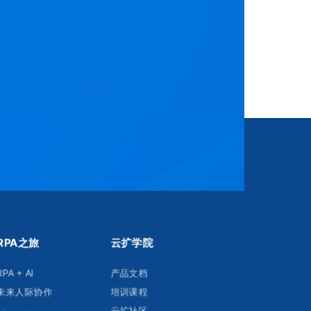
RPA之旅
云扩学院
RPA + AI
产品文档​
未来人际协作
培训课程​
云扩社区