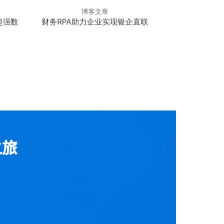
博客文章
博
超强数
财务RPA助力企业实现银企直联
电商RPA助力
之旅