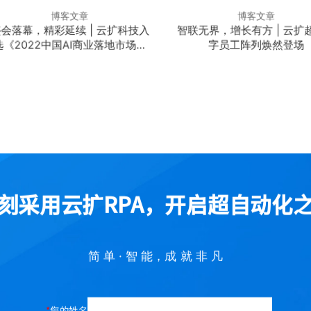
博客文章
博客文章
会落幕，精彩延续 | 云扩科技入
智联无界，增长有方 | 云扩
选《2022中国AI商业落地市场研
字员工阵列焕然登场
究报告》
刻采用云扩RPA，开启超自动化
简 单 · 智 能，成 就 非 凡
您的姓名