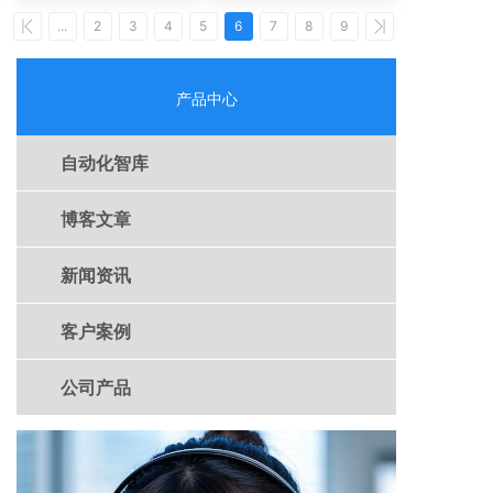
过200+产业公司、投资
企业榜单。作为RPA+AI
机构、专家学者、知名媒
领域的创新领军者，云扩
...
2
3
4
5
6
7
8
9
体人受邀参与本次盛典，
科技凭借突出的综合实
共同探讨疫情笼罩下、各
力，荣获「2020中国最
产业/行业的阶段性难
具影响力企业」。
产品中心
题。
自动化智库
博客文章
新闻资讯
客户案例
公司产品