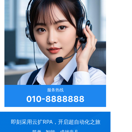
服务热线
010-8888888
即刻采用云扩RPA，开启超自动化之旅