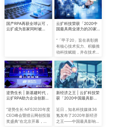
国产RPA再获全球认可，
云扩科技荣获「2020中
云扩成为首家同时被
国最具商业潜力的20家
Forrester和Gartner推荐
企业服务Cool Vendor」
的主流RPA厂商
“「甲子20」旨在表彰拥
有核心技术实力、积极推
动科技赋能，并在技术商
业化上颇有成效的Cool
Vendor。”
逆势生长 | 新基建时代，
新经济之王 | 云扩科技荣
云扩RPA助力企业创新突
获「2020中国最具影响
围
力企业」
“逆势生长·NFS2020年度
近日，知名科技媒体36
CEO峰会暨猎云网创投颁
氪发布了2020年新经济
奖盛典”在北京开幕，超
之王——中国最具影响力