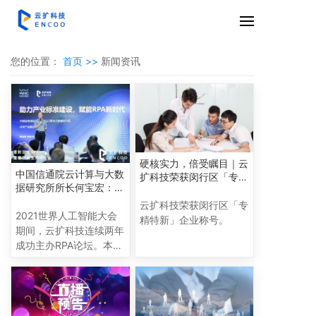
您的位置：
首页 >>
新闻资讯
硬核实力，倍受瞩目｜云
中国信通院云计算与大数
扩科技荣获闵行区「专精
据研究所所长何宝宏：助
特新」企业称号
力产业标准建设，赋能
云扩科技荣获闵行区「专
RPA新时代
2021世界人工智能大会
精特新」企业称号。
期间，云扩科技连续两年
成功主办RPA论坛。本次
大会以“激活数字化转型
新动能”为主题，邀请到
来自各领域的专家学者、
行业代表，分享