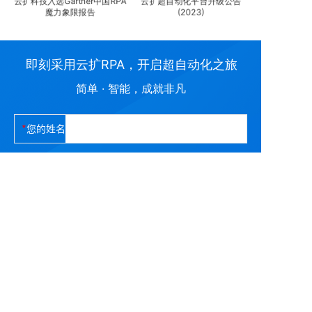
科
云扩科技入选Gartner中国RPA
云扩超自动化平台升级公告
单
魔力象限报告
(2023)
RPA携手中联
即刻采用云扩RPA，开启超自动化之旅
简单 · 智能，成就非凡
您的姓名
您的电话
企业名称
立即提交