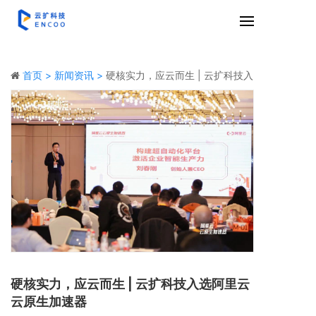
首页 >
新闻资讯 >
硬核实力，应云而生 | 云扩科技入
选阿里云云原生加速器
硬核实力，应云而生 | 云扩科技入选阿里云
云原生加速器