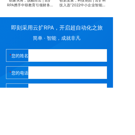
崭露头角，脱颖而出 | 云扩
创新发展，科技制胜 | 云扩科
云程发轫，万里
RPA携手中联教育引领财务机
技入选“2022中小企业智能化
技再次入选Gart
器人教学创新
解决方案提供商TOP10”
即刻采用云扩RPA，开启超自动化之旅
简单 · 智能，成就非凡
您的姓名
您的电话
企业名称
立即提交