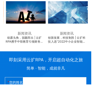
新闻资讯
新闻资讯
崭露头角，脱颖而出 | 云扩
创新发展，科技制胜 | 云扩科
云程发轫，万里
RPA携手中联教育引领财务机
技入选“2022中小企业智能化
技再次入选Gart
器人教学创新
解决方案提供商TOP10”
即刻采用云扩RPA，开启超自动化之旅
简单 · 智能，成就非凡
您的姓名
您的电话