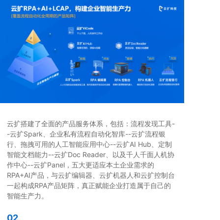
云扩搭建了全面的产品服务体系，包括：流程发现工具-
-云扩Spark、企业私有流程自动化智库--云扩流程银
行、拖拽可用的人工智能应用中心--云扩AI Hub、定制
智能文档能力--云扩Doc Reader、以及千人千面人机协
作中心--云扩Panel，五大更适应本土企业需求的
RPA+AI产品，与云扩编辑器、云扩机器人和云扩控制台
一起构成RPA产品矩阵，真正赋能企业打造属于自己的
智能生产力。
02