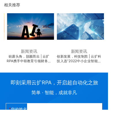
相关推荐
新闻资讯
新闻资讯
扩
创新发展，科技制胜 | 云扩科
云程发轫，万里可期 | 云扩科
再获国际权威认
机
技入选“2022中小企业智能化
技再次入选Gartner《2022年
解决方案提供商TOP10”
中国ICT技术成熟度曲线报
告》
即刻采用云扩RPA，开启超自动化之旅
简单 · 智能，成就非凡
您的姓名
您的电话